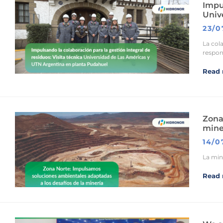
Impul
Univ
23/0
La col
respo
Read 
Zona
mine
14/0
La mine
Read 