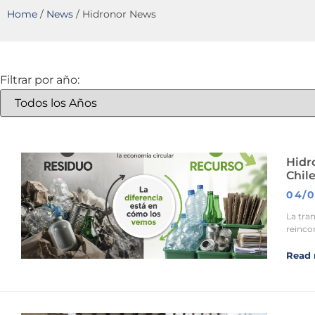
Home
/
News
/
Hidronor News
Filtrar por año:
Hidro
Chil
04/0
La tra
reinco
Read 