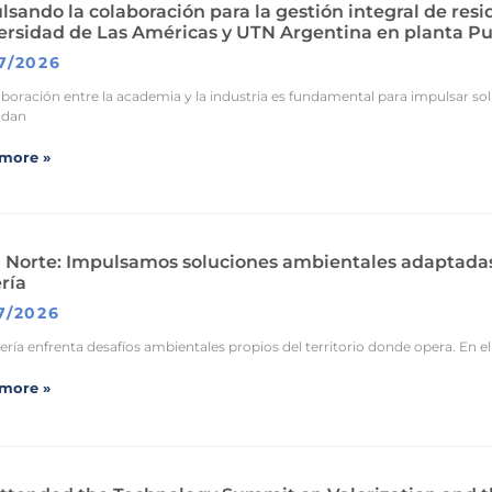
sando la colaboración para la gestión integral de resid
ersidad de Las Américas y UTN Argentina en planta P
7/2026
aboración entre la academia y la industria es fundamental para impulsar s
ndan
more »
 Norte: Impulsamos soluciones ambientales adaptadas a
ría
7/2026
ría enfrenta desafíos ambientales propios del territorio donde opera. En el 
more »