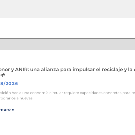
nor y ANIR: una alianza para impulsar el reciclaje y la
e🌱
8/2026
nsición hacia una economía circular requiere capacidades concretas para r
rporarlos a nuevas
more »