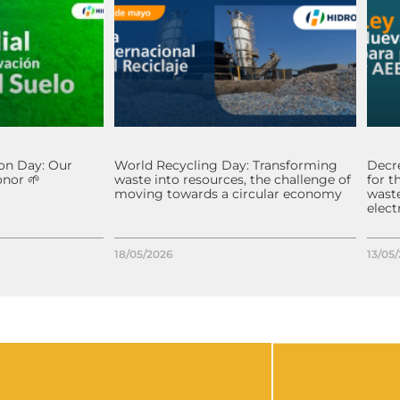
on Day: Our
World Recycling Day: Transforming
Decre
nor 🌱
waste into resources, the challenge of
for t
moving towards a circular economy
waste
elec
18/05/2026
13/05