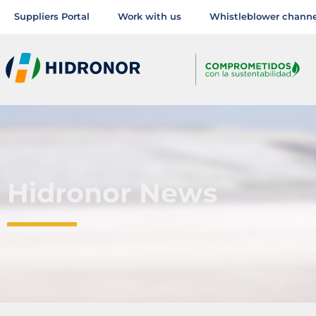
Suppliers Portal
Work with us
Whistleblower channe
Hidronor News