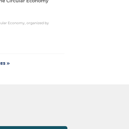
he Circular Economy
rcular Economy, organized by
res »