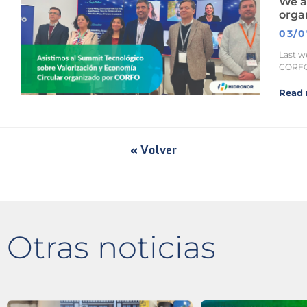
We a
orga
03/0
Last w
CORFO
Read 
« Volver
Otras noticias