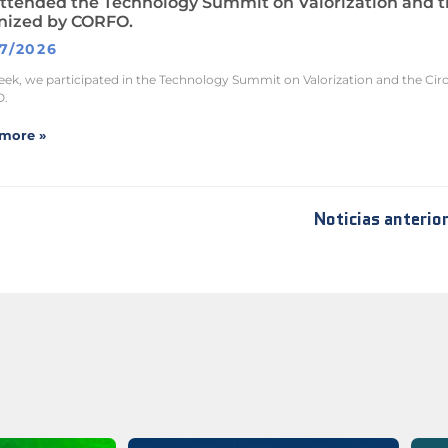
ttended the Technology Summit on Valorization and t
nized by CORFO.
7/2026
eek, we participated in the Technology Summit on Valorization and the Ci
.
more »
Noticias anterio