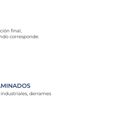
ión final,
uando corresponde.
AMINADOS
 industriales, derrames