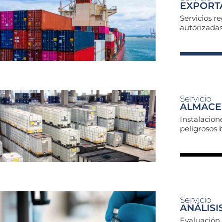
EXPORTA
Servicios r
autorizadas
Servicio
ALMACE
Instalacio
peligrosos 
Servicio
ANÁLISI
Evaluación 