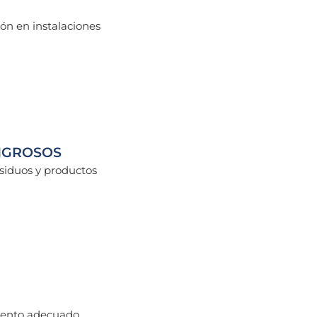
ión en instalaciones
IGROSOS
siduos y productos
iento adecuado,