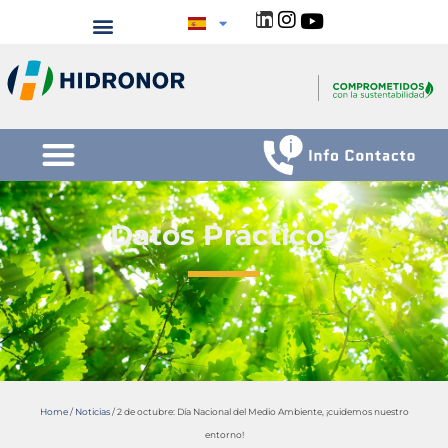
Datos Prácticos
Home
/
Noticias
/
2 de octubre: Día Nacional del Medio Ambiente, ¡cuidemos nuestro
entorno!