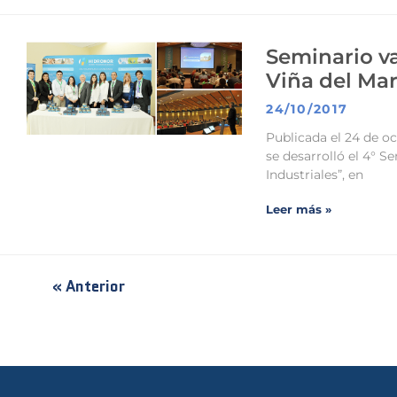
Seminario va
Viña del Mar
24/10/2017
Publicada el 24 de oc
se desarrolló el 4° S
Industriales”, en
Leer más »
« Anterior