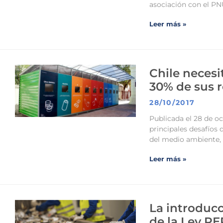
asociación con el PN
Leer más »
Chile necesi
30% de sus 
28/10/2017
Publicada el 28 de oc
principales desafíos 
del medio ambiente,
Leer más »
La introducc
de la Ley RE