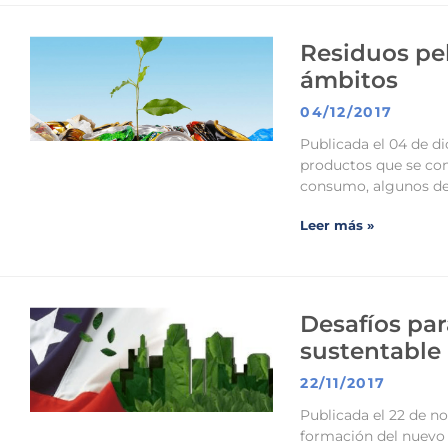
Residuos pel
ámbitos
04/12/2017
Publicada el 04 de d
productos que se conv
consumo, algunos de
Leer más »
Desafíos par
sustentable 
22/11/2017
Publicada el 22 de no
formación del nuevo 