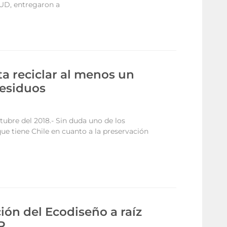
UD, entregaron a
ta reciclar al menos un
residuos
tubre del 2018.- Sin duda uno de los
que tiene Chile en cuanto a la preservación
ión del Ecodiseño a raíz
P