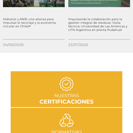
Hidronor y ANIR: una alianza para
Impulsando la colaboración para la
impulsar el reciclaje y la economía
gestión integral de residuos: Visita
circular en Chile🌱
técnica: Universidad de Las Américas y
UTN Argentina en planta Pudahuel
04/08/2026
23/07/2026
IR A SECCIÓN
NUESTRAS
CERTIFICACIONES
IR A SECCIÓN
NORMATIVAS