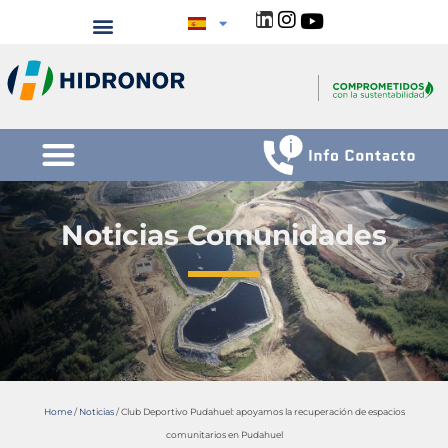
Noticias Comunidades
Home
/
Noticias
/
Club Deportivo Pudahuel: apoyamos la recuperación de espacios
comunitarios en Pudahuel