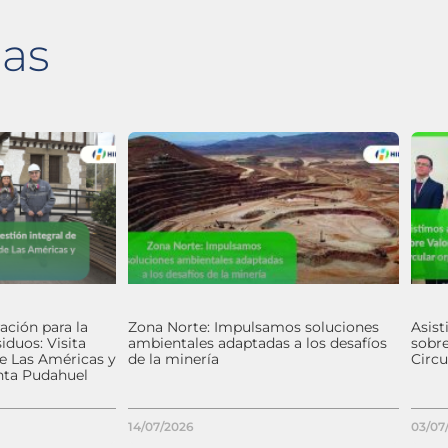
das
ación para la
Zona Norte: Impulsamos soluciones
Asis
iduos: Visita
ambientales adaptadas a los desafíos
sobr
de Las Américas y
de la minería
Circ
nta Pudahuel
14/07/2026
03/07