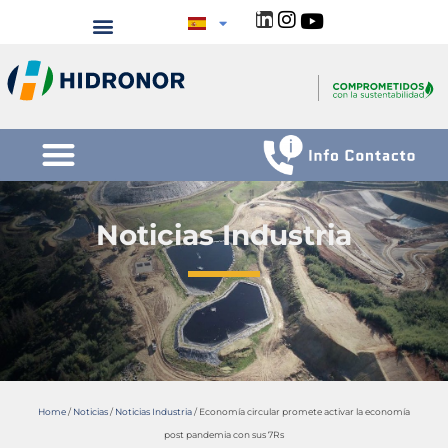
Noticias Industria
Home
/
Noticias
/
Noticias Industria
/
Economía circular promete activar la economía
post pandemia con sus 7Rs