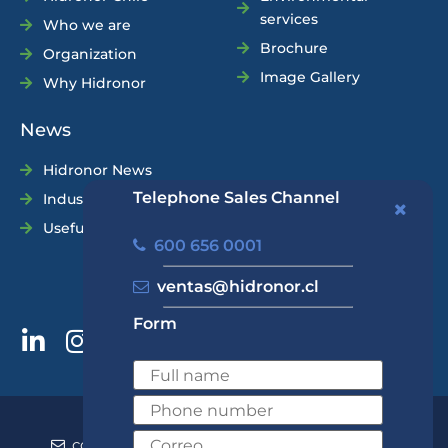
services
Who we are
Brochure
Organization
Image Gallery
Why Hidronor
News
Hidronor News
Telephone Sales Channel
Industry News
Useful Tips
600 656 0001
ventas@hidronor.cl
Form
600 656 0001
+562 2570 5700
contacto@hidronor.cl
ventas@hidronor.cl