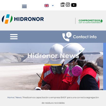
Hidronor News
Home
/
News
/
Realizamos capacitación a empresa BASF para una correcta segregación
de residuos reciclables