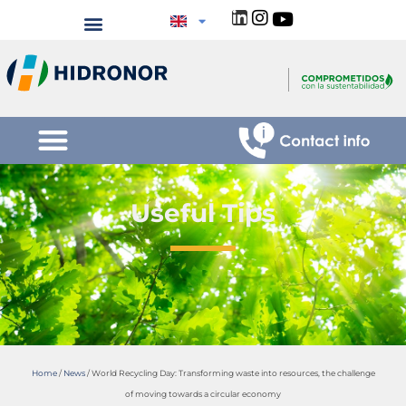
Useful Tips
Home
/
News
/
World Recycling Day: Transforming waste into resources, the challenge
of moving towards a circular economy