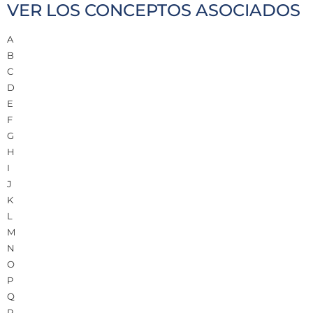
VER LOS CONCEPTOS ASOCIADOS
A
B
C
D
E
F
G
H
I
J
K
L
M
N
O
P
Q
R