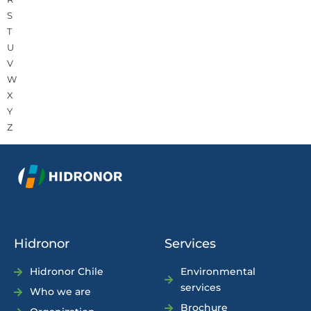
S
T
U
V
W
X
Y
Z
Hidronor
Services
Hidronor Chile
Environmental
services
Who we are
Brochure