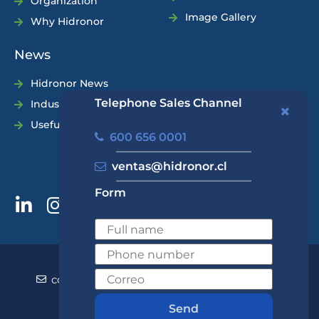
Organization
Image Gallery
Why Hidronor
News
Hidronor News
Telephone Sales Channel
Industry News
Useful Tips
600 656 0001
ventas@hidronor.cl
Form
600 656 0001
+562 2570 5700
contacto@hidronor.cl
ventas@hidronor.cl
Contact
Send