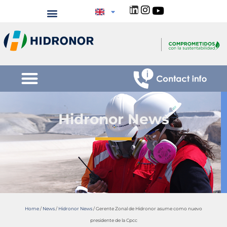
Hidronor News
Home
/
News
/
Hidronor News
/
Gerente Zonal de Hidronor asume como nuevo
presidente de la Cpcc