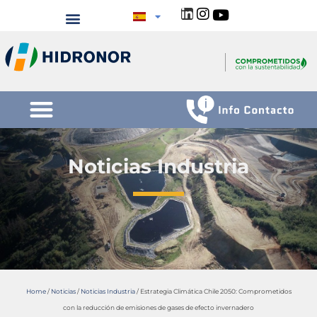
Noticias Industria
Home
/
Noticias
/
Noticias Industria
/
Estrategia Climática Chile 2050: Comprometidos
con la reducción de emisiones de gases de efecto invernadero