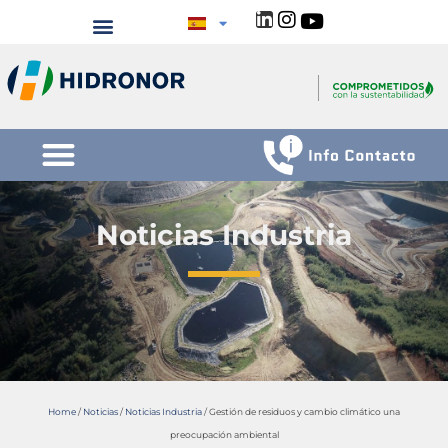
Noticias Industria
Home
/
Noticias
/
Noticias Industria
/
Gestión de residuos y cambio climático una
preocupación ambiental