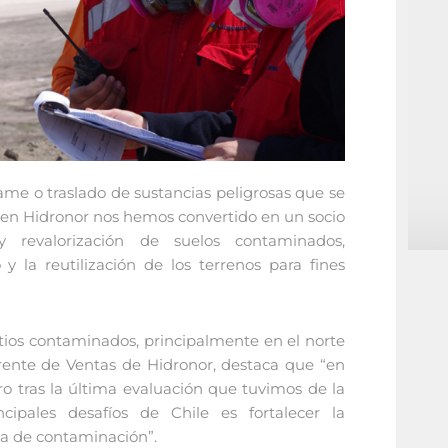
ame o traslado de sustancias peligrosas que se
s, en Hidronor nos hemos convertido en un socio
y revalorización de suelos contaminados,
 la reutilización de los terrenos para fines
itios contaminados, principalmente en el norte
rente de Ventas de Hidronor, destaca que “en
o tras la última evaluación que tuvimos de la
ales desafíos de Chile es fortalecer la
cia de contaminación”.