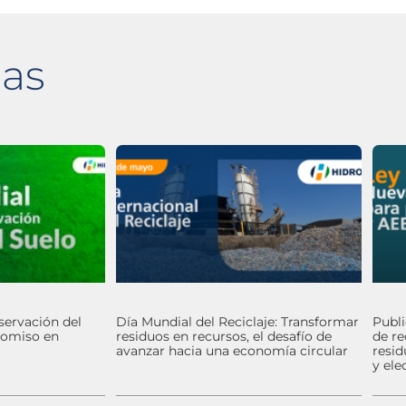
das
servación del
Día Mundial del Reciclaje: Transformar
Publ
romiso en
residuos en recursos, el desafío de
de re
avanzar hacia una economía circular
resid
y ele