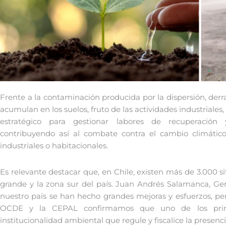
Frente a la contaminación producida por la dispersión, derr
acumulan en los suelos, fruto de las actividades industriale
estratégico para gestionar labores de recuperación 
contribuyendo así al combate contra el cambio climático y
industriales o habitacionales.
Es relevante destacar que, en Chile, existen más de 3.000 s
grande y la zona sur del país. Juan Andrés Salamanca, Ge
nuestro país se han hecho grandes mejoras y esfuerzos, per
OCDE y la CEPAL confirmamos que uno de los princip
institucionalidad ambiental que regule y fiscalice la presen