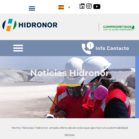
Noticias Hidronor
Home
/
Noticias
/
Hidronor: amplia oferta de servicios que aportan a la sustentabilidad
del país