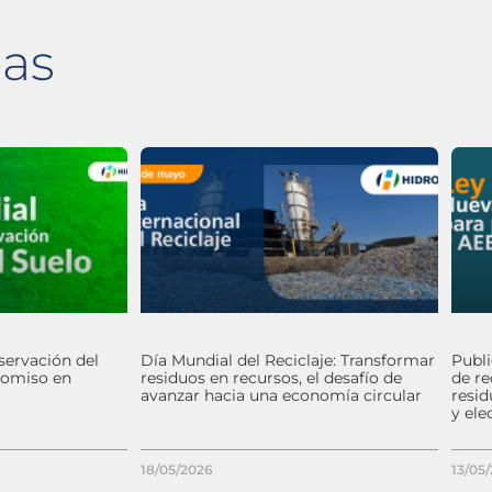
das
servación del
Día Mundial del Reciclaje: Transformar
Publ
romiso en
residuos en recursos, el desafío de
de re
avanzar hacia una economía circular
resid
y ele
18/05/2026
13/05