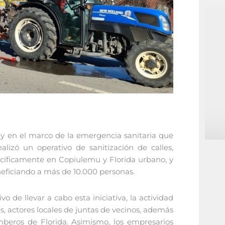
y en el marco de la emergencia sanitaria que
lizó un operativo de sanitización de calles,
ecíficamente en Copiulemu y Florida urbano, y
neficiando a más de 10.000 personas.
 de llevar a cabo esta iniciativa, la actividad
s, actores locales de juntas de vecinos, además
beros de Florida. Asimismo, los empresarios