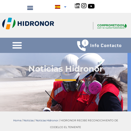
Noticias Hidronor
Home
/
Noticias
/
Noticias Hidronor
/
HIDRONOR RECIBE RECONOCIMIENTO DE
CODELCO EL TENIENTE