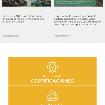
Hidronor y ANIR: una alianza para
Impulsando la colaboración para la
impulsar el reciclaje y la economía
gestión integral de residuos: Visita
circular en Chile🌱
técnica: Universidad de Las Américas y
UTN Argentina en planta Pudahuel
04/08/2026
23/07/2026
IR A SECCIÓN
NUESTRAS
CERTIFICACIONES
IR A SECCIÓN
NORMATIVAS