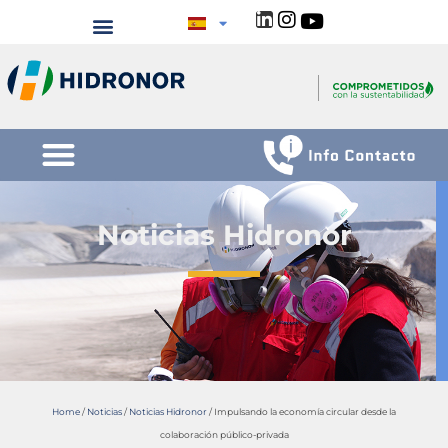
Noticias Hidronor
Home
/
Noticias
/
Noticias Hidronor
/
Impulsando la economía circular desde la
colaboración público-privada