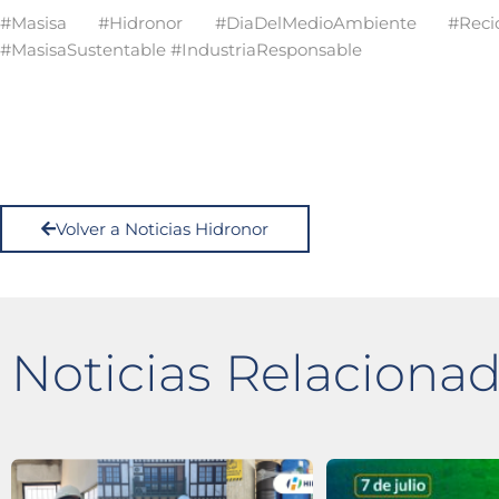
#Masisa #Hidronor #DiaDelMedioAmbiente #Recicl
#MasisaSustentable #IndustriaResponsable
Volver a Noticias Hidronor
Noticias Relaciona