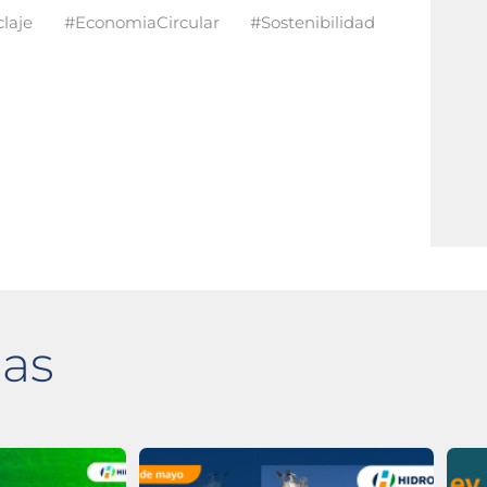
aje #EconomiaCircular #Sostenibilidad
das