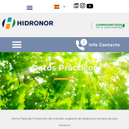
Datos Prácticos
Home
/
Noticias
/
Prevención de incendios: la gestión de residuos en tiempos de calor
extremo