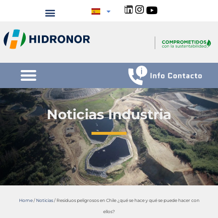
Noticias Industria
Home
/
Noticias
/
Residuos peligrosos en Chile ¿qué se hace y qué se puede hacer con
ellos?