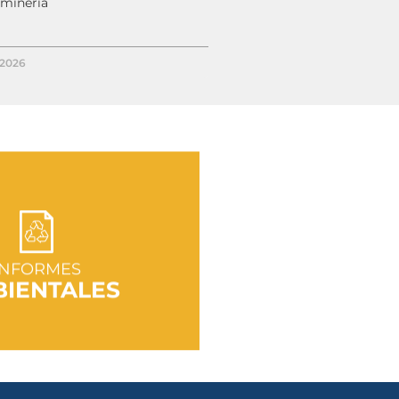
 minería
/2026
R A SECCIÓN
INFORMES
IENTALES