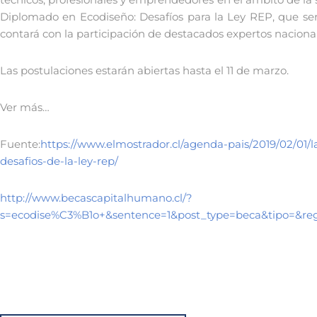
Diplomado en Ecodiseño: Desafíos para la Ley REP, que ser
contará con la participación de destacados expertos nacional
Las postulaciones estarán abiertas hasta el 11 de marzo.
Ver más…
Fuente:
https://www.elmostrador.cl/agenda-pais/2019/02/01
desafios-de-la-ley-rep/
http://www.becascapitalhumano.cl/?
s=ecodise%C3%B1o+&sentence=1&post_type=beca&tipo=&reg