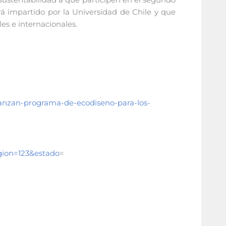
á impartido por la Universidad de Chile y que
es e internacionales.
/lanzan-programa-de-ecodiseno-para-los-
ion=123&estado
=