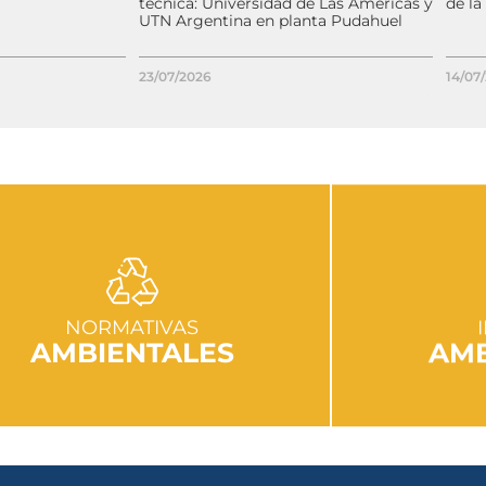
técnica: Universidad de Las Américas y
de la
UTN Argentina en planta Pudahuel
23/07/2026
14/07
IR A SECCIÓN
I
NORMATIVAS
AMBIENTALES
AMB