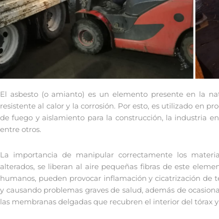
El asbesto (o amianto) es un elemento presente en la natur
resistente al calor y la corrosión. Por esto, es utilizado en
de fuego y aislamiento para la construcción, la industria en
entre otros.
La importancia de manipular correctamente los material
alterados, se liberan al aire pequeñas fibras de este eleme
humanos, pueden provocar inflamación y cicatrización de te
y causando problemas graves de salud, además de ocasion
las membranas delgadas que recubren el interior del tórax 