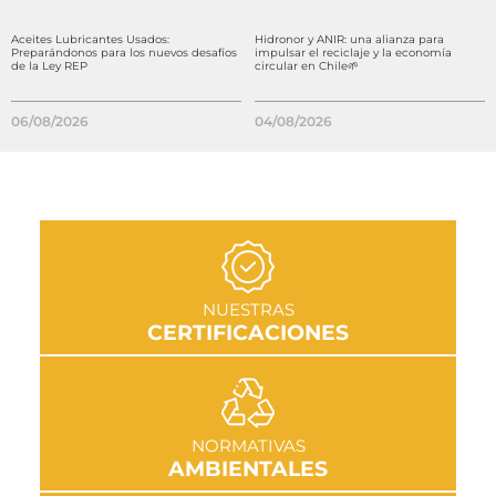
Aceites Lubricantes Usados:
Hidronor y ANIR: una alianza para
Preparándonos para los nuevos desafíos
impulsar el reciclaje y la economía
de la Ley REP
circular en Chile🌱
06/08/2026
04/08/2026
IR A SECCIÓN
NUESTRAS
CERTIFICACIONES
IR A SECCIÓN
NORMATIVAS
AMBIENTALES