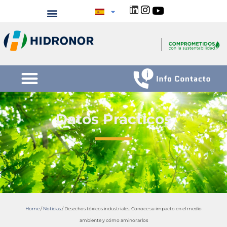
Datos Prácticos
Home
/
Noticias
/
Desechos tóxicos industriales: Conoce su impacto en el medio
ambiente y cómo aminorarlos