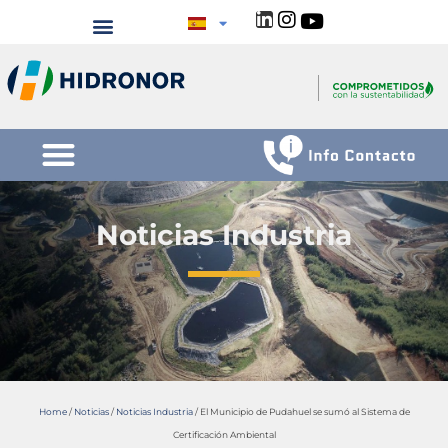
Noticias Industria
Home
/
Noticias
/
Noticias Industria
/
El Municipio de Pudahuel se sumó al Sistema de
Certificación Ambiental