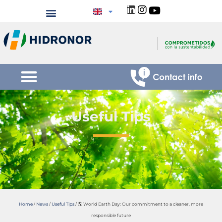
Useful Tips
Home
/
News
/
Useful Tips
/
🌎 World Earth Day: Our commitment to a cleaner, more
responsible future