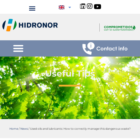
Useful Tips
Home
/
News
/
Used oils and lubricants: How to correctly manage this dangerous waste?