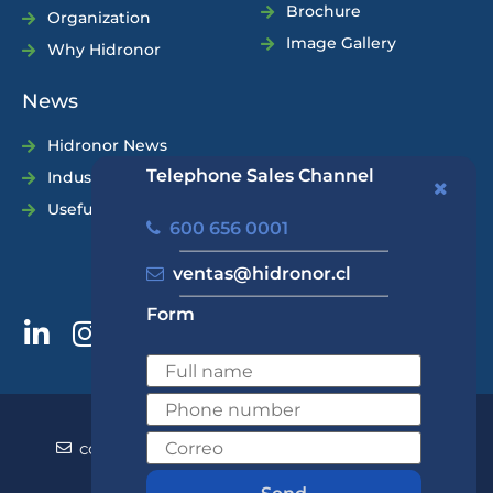
Brochure
Organization
Image Gallery
Why Hidronor
News
Hidronor News
Telephone Sales Channel
Industry News
Useful Tips
600 656 0001
ventas@hidronor.cl
Form
600 656 0001
+562 2570 5700
contacto@hidronor.cl
ventas@hidronor.cl
Contact