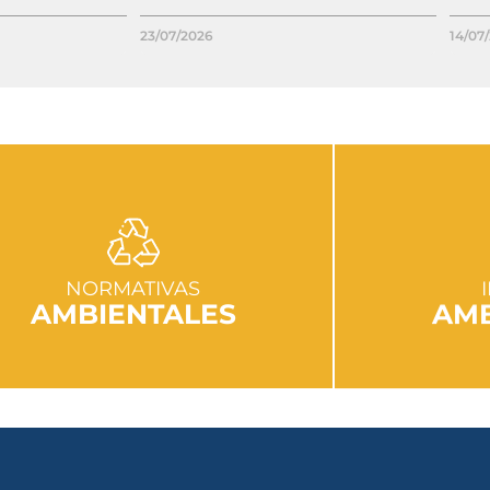
23/07/2026
14/07
IR A SECCIÓN
I
NORMATIVAS
AMBIENTALES
AMB