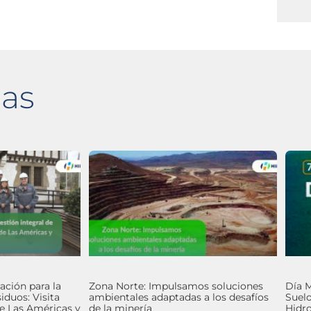
das
ación para la
Zona Norte: Impulsamos soluciones
Día M
iduos: Visita
ambientales adaptadas a los desafíos
Suel
de Las Américas y
de la minería
Hidro