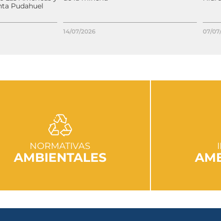
nta Pudahuel
14/07/2026
07/07
IR A SECCIÓN
I
NORMATIVAS
AMBIENTALES
AMB