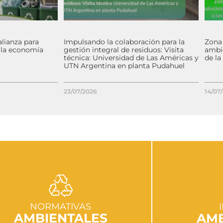
alianza para
Impulsando la colaboración para la
Zona
y la economía
gestión integral de residuos: Visita
ambie
técnica: Universidad de Las Américas y
de la
UTN Argentina en planta Pudahuel
23/07/2026
14/07
IR A SECCIÓN
I
NORMATIVAS
AMBIENTALES
AMB