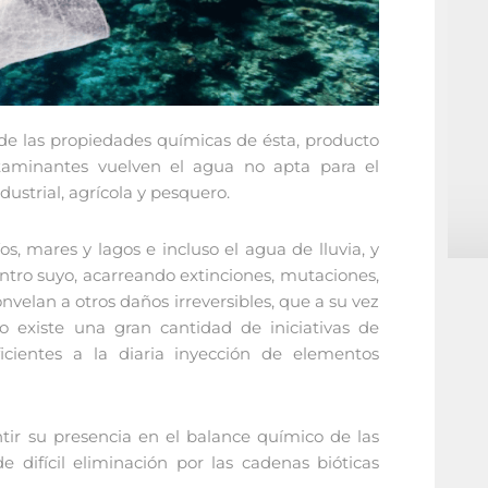
e las propiedades químicas de ésta, producto
ntaminantes vuelven el agua no apta para el
ustrial, agrícola y pesquero.
, mares y lagos e incluso el agua de lluvia, y
ntro suyo, acarreando extinciones, mutaciones,
onvelan a otros daños irreversibles, que a su vez
 existe una gran cantidad de iniciativas de
ficientes a la diaria inyección de elementos
ir su presencia en el balance químico de las
e difícil eliminación por las cadenas bióticas